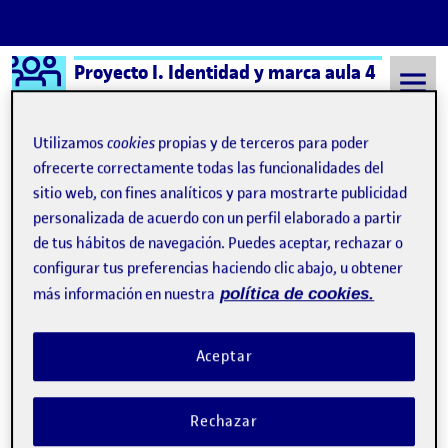
Logo Ágora
Proyecto I. Identidad y marca aula 4
Saltar al contenido
Utilizamos
cookies
propias y de terceros para poder
ofrecerte correctamente todas las funcionalidades del
sitio web, con fines analíticos y para mostrarte publicidad
Semestre 20152 - Aula 4
8 Septiembre, 2021
personalizada de acuerdo con un perfil elaborado a partir
8 Septiembre, 2021
de tus hábitos de navegación. Puedes aceptar, rechazar o
configurar tus preferencias haciendo clic abajo, u obtener
más información en nuestra
política de cookies.
¡Bienvenidos y bienvenidas!
Publicado por
Publicado por
Quelic Berga Carreras
Visibilidad:
Fecha de publicación
9 septiembre, 2021 2:49 pm
Pública
-
8 Sep 2021
Aceptar
Rechazar