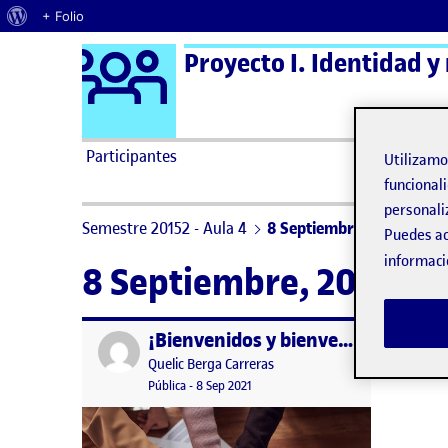
Acerca de WordPress
+ Folio
Logo Ágora
Proyecto I. Identidad y
Saltar al contenido
Participantes
Utilizam
funcionali
personali
Semestre 20152 - Aula 4
8 Septiembre, 2021
Puedes ac
informaci
8 Septiembre, 2021
¡Bienvenidos y bienvenidas!
Publicado por
Publicado por
Quelic Berga Carreras
Visibilidad:
Fecha de publicación
9 septiembre, 2021 2:49 pm
Pública
-
8 Sep 2021