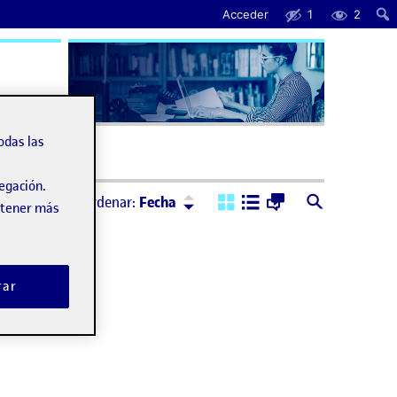
Acceder
1
2
uda
odas las
vegación.
Ordenar:
Descendente
Ordenar:
Fecha
obtener más
rar