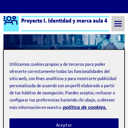
Logo Ágora
Proyecto I. Identidad y marca aula 4
Saltar al contenido
Semestre 20152 - Aula 4
Utilizamos
cookies
propias y de terceros para poder
ofrecerte correctamente todas las funcionalidades del
sitio web, con fines analíticos y para mostrarte publicidad
personalizada de acuerdo con un perfil elaborado a partir
de tus hábitos de navegación. Puedes aceptar, rechazar o
configurar tus preferencias haciendo clic abajo, u obtener
más información en nuestra
política de cookies.
¡Bienvenidos y bienvenidas!
Publicado por
expa
Publicado por
Quelic Berga Carreras
Visibilidad:
Fecha de publicación
9 septiembre, 2021 2:49 pm
Pública
-
8 Sep 2021
Aceptar